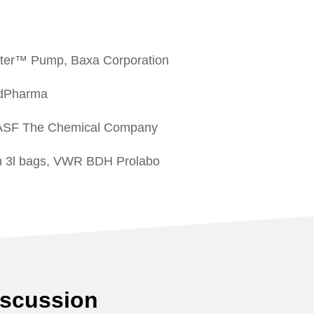
er™ Pump, Baxa Corporation
edPharma
ASF The Chemical Company
h 3l bags, VWR BDH Prolabo
iscussion