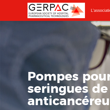
L’associat
Pompes pour 
seringues de
anticancéreu