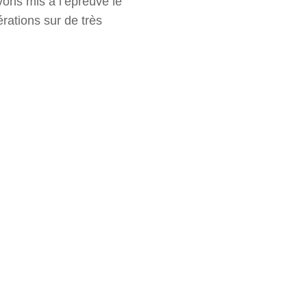
vons mis à l’épreuve le
rations sur de très