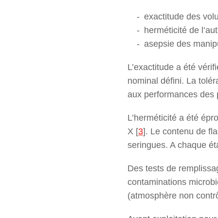
exactitude des vol
herméticité de l’a
asepsie des manipu
L’exactitude a été véri
nominal défini. La tol
aux performances des 
L’herméticité a été épr
X
[
3
]
. Le contenu de fl
seringues. A chaque éta
Des tests de remplissag
contaminations microbi
(atmosphère non contrô