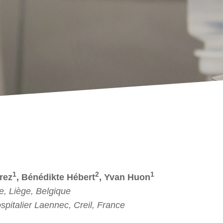
1
2
1
rez
, Bénédikte Hébert
, Yvan Huon
, Liège, Belgique
pitalier Laennec, Creil, France