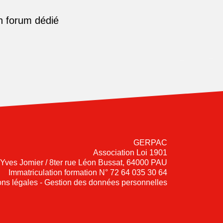
n forum dédié
GERPAC
Association Loi 1901
-Yves Jomier / 8ter rue Léon Bussat, 64000 PAU
Immatriculation formation N° 72 64 035 30 64
ns légales - Gestion des données personnelles