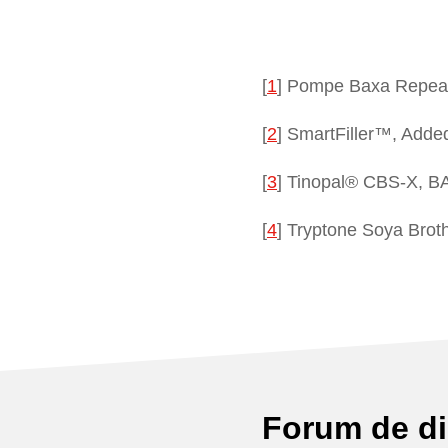
[
1
]
Pompe Baxa Repeat
[
2
]
SmartFiller™, Add
[
3
]
Tinopal® CBS-X, B
[
4
]
Tryptone Soya Brot
Forum de d