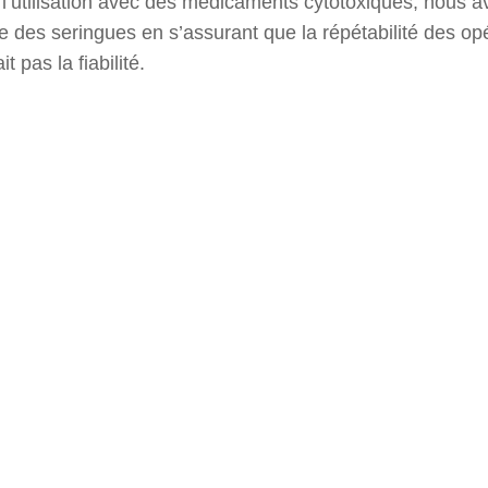
 l’utilisation avec des médicaments cytotoxiques, nous a
des seringues en s’assurant que la répétabilité des opé
t pas la fiabilité.