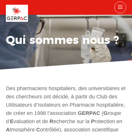
Qui sommes nous ?
Des pharmaciens hospitaliers, des universitaires et
des chercheurs ont décidé, à partir du Club des
Utilisateurs d’Isolateurs en Pharmacie hospitalière,
de créer en 1998 l’association
GERPAC
(
G
roupe
d’
E
valuation et de
R
echerche sur la
P
rotection en
A
tmosphère
C
ontrôlée), association scientifique