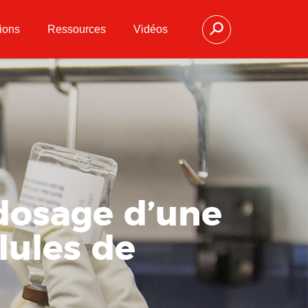
ions
Ressources
Vidéos
dosage d’une
lules de