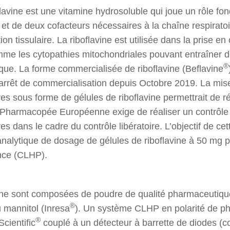
lavine est une vitamine hydrosoluble qui joue un rôle fo
t de deux cofacteurs nécessaires à la chaîne respiratoi
ion tissulaire. La riboflavine est utilisée dans la prise 
me les cytopathies mitochondriales pouvant entraîner 
®
que. La forme commercialisée de riboflavine (Beflavine
 arrêt de commercialisation depuis Octobre 2019. La mise
res sous forme de gélules de riboflavine permettrait de
La Pharmacopée Européenne exige de réaliser un contrôle
es dans le cadre du contrôle libératoire. L’objectif de ce
nalytique de dosage de gélules de riboflavine à 50 mg 
nce (CLHP).
vine sont composées de poudre de qualité pharmaceutique
®
 mannitol (Inresa
). Un système CLHP en polarité de p
®
cientific
couplé à un détecteur à barrette de diodes (co