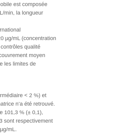
mobile est composée
L/min, la longueur
rnational
20 µg/mL (concentration
 contrôles qualité
ecouvrement moyen
e les limites de
termédiaire < 2 %) et
atrice n’a été retrouvé.
 101,3 % (± 0,1),
Q3 sont respectivement
 µg/mL.