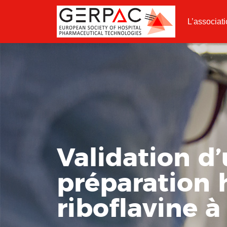
L’associat
Validation d
préparation h
riboflavine 