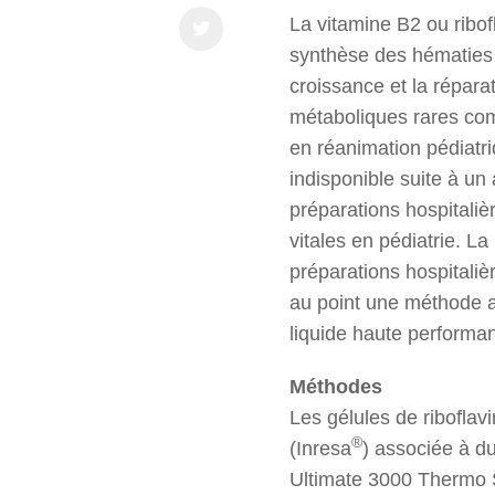
La vitamine B2 ou ribof
synthèse des hématies e
croissance et la réparat
métaboliques rares com
en réanimation pédiatri
indisponible suite à un
préparations hospitaliè
vitales en pédiatrie. 
préparations hospitalièr
au point une méthode a
liquide haute performa
Méthodes
Les gélules de ribofla
®
(Inresa
) associée à du
Ultimate 3000 Thermo S