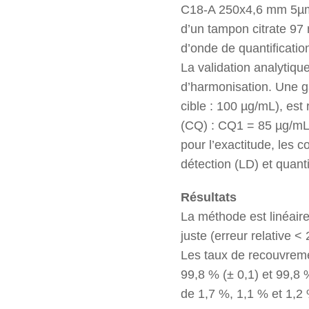
C18-A 250x4,6 mm 5µm)
d’un tampon citrate 97 
d’onde de quantificatio
La validation analytiqu
d’harmonisation. Une g
cible : 100 µg/mL), est 
(CQ) : CQ1 = 85 µg/mL
pour l’exactitude, les c
détection (LD) et quant
Résultats
La méthode est linéaire 
juste (erreur relative <
Les taux de recouvrem
99,8 % (± 0,1) et 99,8
de 1,7 %, 1,1 % et 1,2