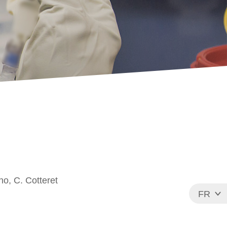
no, C. Cotteret
FR
EN