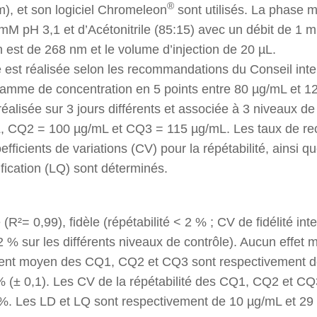
®
, et son logiciel Chromeleon
sont utilisés. La phase 
mM pH 3,1 et d’Acétonitrile (85:15) avec un débit de 1 m
n est de 268 nm et le volume d’injection de 20 µL.
e est réalisée selon les recommandations du Conseil inte
amme de concentration en 5 points entre 80 µg/mL et 1
réalisée sur 3 jours différents et associée à 3 niveaux de
, CQ2 = 100 µg/mL et CQ3 = 115 µg/mL. Les taux de r
oefficients de variations (CV) pour la répétabilité, ainsi qu
ification (LQ) sont déterminés.
(R²= 0,99), fidèle (répétabilité < 2 % ; CV de fidélité in
 2 % sur les différents niveaux de contrôle). Aucun effet m
ent moyen des CQ1, CQ2 et CQ3 sont respectivement de
 % (± 0,1). Les CV de la répétabilité des CQ1, CQ2 et C
 %. Les LD et LQ sont respectivement de 10 µg/mL et 29