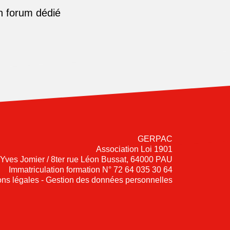
n forum dédié
GERPAC
Association Loi 1901
-Yves Jomier / 8ter rue Léon Bussat, 64000 PAU
Immatriculation formation N° 72 64 035 30 64
ns légales - Gestion des données personnelles