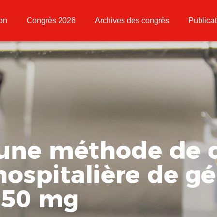
ion
Congrès 2026
Archives des congrès
Publicat
’une méthode de 
ospitalière de gé
à 50 mg