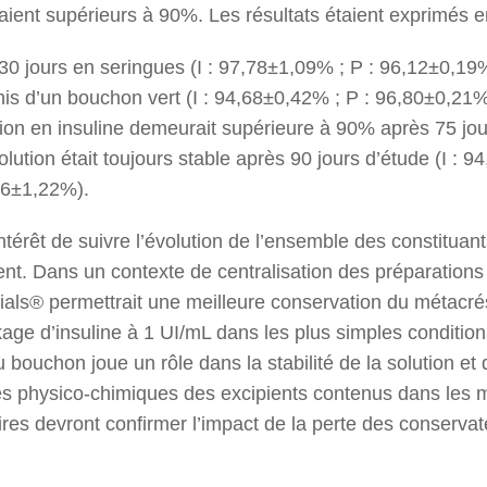
taient supérieurs à 90%. Les résultats étaient exprimés
e 30 jours en seringues (I : 97,78±1,09% ; P : 96,12±0,1
nis d’un bouchon vert (I : 94,68±0,42% ; P : 96,80±0,21
tion en insuline demeurait supérieure à 90% après 75 jou
lution était toujours stable après 90 jours d’étude (I : 9
66±1,22%).
intérêt de suivre l’évolution de l’ensemble des constituan
. Dans un contexte de centralisation des préparations inj
als® permettrait une meilleure conservation du métacréso
ckage d’insuline à 1 UI/mL dans les plus simples conditio
 bouchon joue un rôle dans la stabilité de la solution et 
ues physico-chimiques des excipients contenus dans les
s devront confirmer l’impact de la perte des conservateu