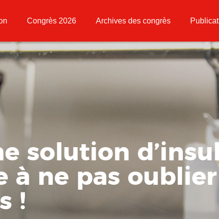
ion
Congrès 2026
Archives des congrès
Publicat
ne solution d’insu
e à ne pas oublier
s !