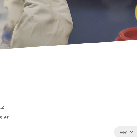
1,2
s et
FR