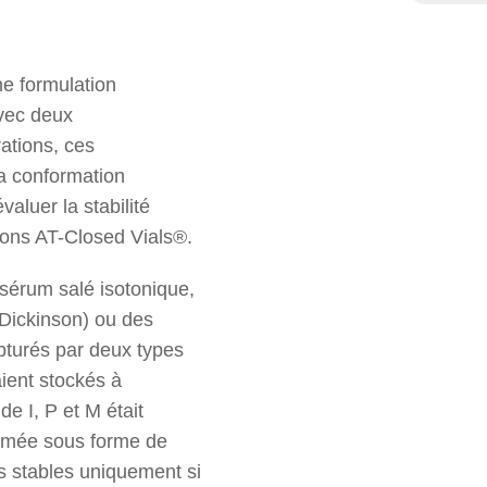
EN
ne formulation
avec deux
ations, ces
la conformation
valuer la stabilité
cons AT-Closed Vials®.
sérum salé isotonique,
-Dickinson) ou des
bturés par deux types
aient stockés à
e I, P et M était
rimée sous forme de
es stables uniquement si