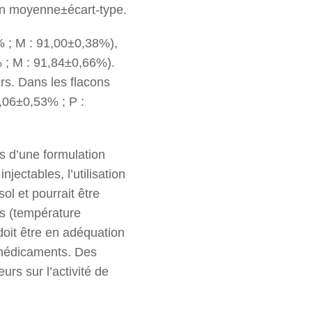
 en moyenne±écart-type.
9% ; M : 91,00±0,38%),
% ; M : 91,84±0,66%).
rs. Dans les flacons
4,06±0,53% ; P :
ts d’une formulation
ectables, l’utilisation
l et pourrait être
ns (température
doit être en adéquation
 médicaments. Des
rs sur l’activité de