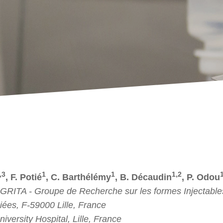
,3
1
1
1,2
, F. Potié
, C. Barthélémy
, B. Décaudin
, P. Odou
- GRITA - Groupe de Recherche sur les formes Injectable
iées, F-59000 Lille, France
iversity Hospital, Lille, France