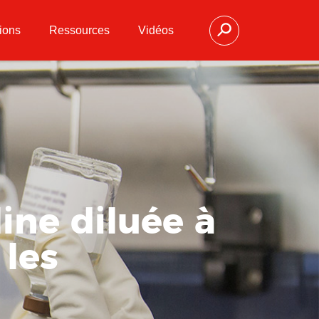
ions
Ressources
Vidéos
line diluée à
 les