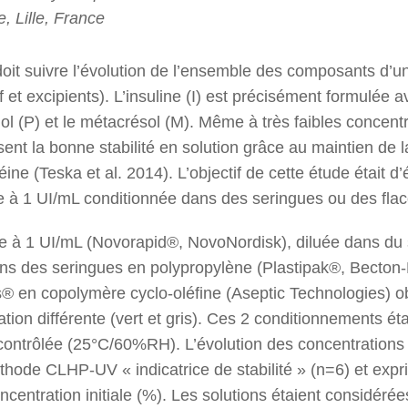
, Lille, France
doit suivre l’évolution de l’ensemble des composants d’u
f et excipients). L’insuline (I) est précisément formulée 
ol (P) et le métacrésol (M). Même à très faibles concentr
ent la bonne stabilité en solution grâce au maintien de 
ne (Teska et al. 2014). L’objectif de cette étude était d’é
ine à 1 UI/mL conditionnée dans des seringues ou des fla
te à 1 UI/mL (Novorapid®, NovoNordisk), diluée dans du 
ans des seringues en polypropylène (Plastipak®, Becton
s® en copolymère cyclo-oléfine (Aseptic Technologies) o
ion différente (vert et gris). Ces 2 conditionnements ét
ontrôlée (25°C/60%RH). L’évolution des concentrations d
hode CLHP-UV « indicatrice de stabilité » (n=6) et exp
oncentration initiale (%). Les solutions étaient considéré