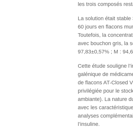
les trois composés res
La solution était stabl
60 jours en flacons mu
Toutefois, la concentra
avec bouchon gris, la so
97,83±0,57% ; M : 94,
Cette étude souligne l’
galénique de médicament
de flacons AT-Closed Vi
privilégiée pour le sto
ambiante). La nature du
avec les caractéristiq
analyses complémentaire
l’insuline.