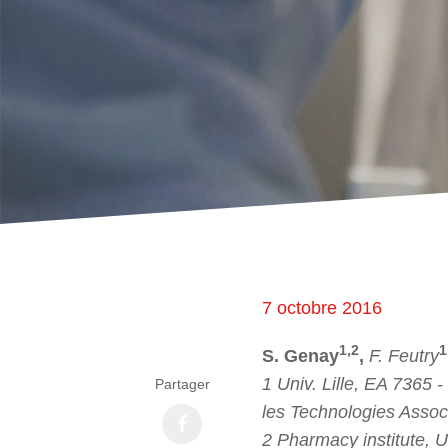
7 octobre 2016
1,2
1
S. Genay
,
F. Feutry
1 Univ. Lille, EA 7365 
Partager
les Technologies Assoc
2 Pharmacy institute, Un