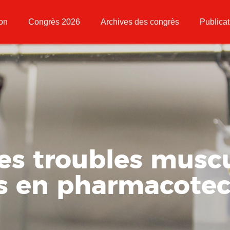
ion
Congrès 2026
Archives des congrès
Publicat
es troubles musc
es en pharmacote