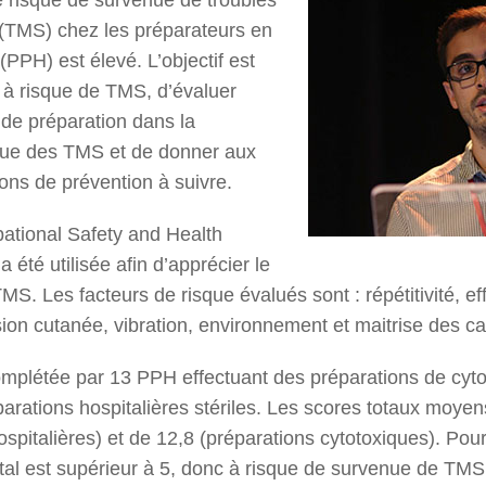
(TMS) chez les préparateurs en
(PPH) est élevé. L’objectif est
es à risque de TMS, d’évaluer
 de préparation dans la
nue des TMS et de donner aux
ns de prévention à suivre.
pational Safety and Health
 été utilisée afin d’apprécier le
MS. Les facteurs de risque évalués sont : répétitivité, e
ion cutanée, vibration, environnement et maitrise des ca
omplétée par 13 PPH effectuant des préparations de cyt
parations hospitalières stériles. Les scores totaux moye
hospitalières) et de 12,8 (préparations cytotoxiques). Pou
tal est supérieur à 5, donc à risque de survenue de TMS