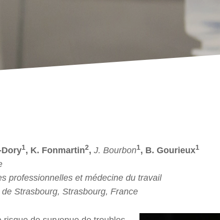
1
2
1
1
d-Dory
, K. Fonmartin
,
J. Bourbon
, B. Gourieux
e
s professionnelles et médecine du travail
s de Strasbourg, Strasbourg, France
 risque de survenue de troubles