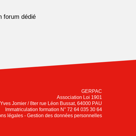
n forum dédié
GERPAC
Association Loi 1901
-Yves Jomier / 8ter rue Léon Bussat, 64000 PAU
Immatriculation formation N° 72 64 035 30 64
ns légales - Gestion des données personnelles