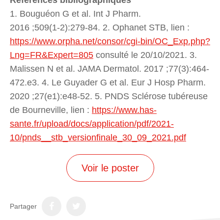
1. Bouguéon G et al. Int J Pharm.
2016 ;509(1‑2):279‑84. 2. Ophanet STB, lien :
https://www.orpha.net/consor/cgi-bin/OC_Exp.php?
Lng=FR&Expert=805
consulté le 20/10/2021. 3.
Malissen N et al. JAMA Dermatol. 2017 ;77(3):464-
472.e3. 4. Le Guyader G et al. Eur J Hosp Pharm.
2020 ;27(e1):e48‑52. 5. PNDS Sclérose tubéreuse
de Bourneville, lien :
https://www.has-
sante.fr/upload/docs/application/pdf/2021-
10/pnds__stb_versionfinale_30_09_2021.pdf
Voir le poster
Partager