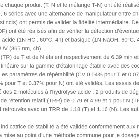
e chaque produit (T, N et le mélange T-N) ont été réalis
ite, 6 séries avec une alternance de manipulateur entre ch
stincts) ont permis de valider la fidélité intermédiaire. D
) ont été réalisés afin de vérifier la détection d’éventue
e acide (1N HCl, 60°C, 4h) et basique (1N NaOH, 60°C, 
 UV (365 nm, 4h).
 (TR) de T et de N étaient respectivement de 6.39 min e
 linéaire sur la gamme d’étalonnage établie avec des coef
Les paramètres de répétabilité (CV 0.04% pour T et 0.07%
% pour T et 0.37% pour N) ont été validés. Les essais d
é des 2 molécules à l’hydrolyse acide : 2 produits de dé
e rétention relatif (TRR) de 0.79 et 4.99 et 1 pour N (T
 retrouvés avec un TRR de 1.18 (T) et 1.16 (N). Les aut
ndicatrice de stabilité a été validée conformément au
La mise au point d’une méthode commune pour le dosage 