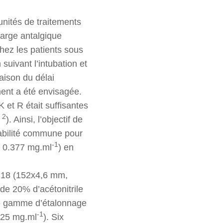
EN
unités de traitements
harge antalgique
hez les patients sous
suivant l’intubation et
aison du délai
ment a été envisagée.
 et R était suffisantes
2
s
). Ainsi, l’objectif de
tabilité commune pour
-1
- 0.377 mg.ml
) en
 C18 (152x4,6 mm,
de 20% d’acétonitrile
Une gamme d’étalonnage
-1
5625 mg.ml
). Six