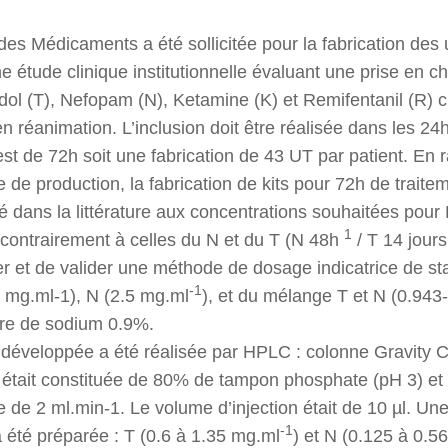
des Médicaments a été sollicitée pour la fabrication des 
e étude clinique institutionnelle évaluant une prise en c
ol (T), Nefopam (N), Ketamine (K) et Remifentanil (R) c
 réanimation. L’inclusion doit être réalisée dans les 24h 
est de 72h soit une fabrication de 43 UT par patient. En r
e de production, la fabrication de kits pour 72h de traite
é dans la littérature aux concentrations souhaitées pour K
1
 contrairement à celles du N et du T (N 48h
/ T 14 jour
orer et de valider une méthode de dosage indicatrice de s
-1
3 mg.ml-1), N (2.5 mg.ml
), et du mélange T et N (0.943
ure de sodium 0.9%.
 développée a été réalisée par HPLC : colonne Gravity
était constituée de 80% de tampon phosphate (pH 3) et 
 de 2 ml.min-1. Le volume d’injection était de 10 µl. 
-1
 été préparée : T (0.6 à 1.35 mg.ml
) et N (0.125 à 0.