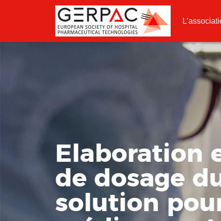
L’associat
Elaboration 
de dosage d
solution pour