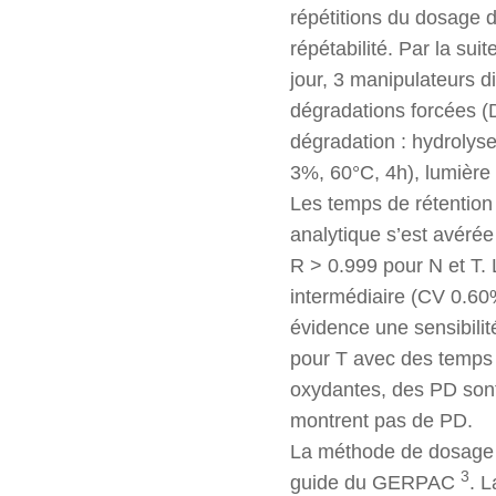
répétitions du dosage d
répétabilité. Par la su
jour, 3 manipulateurs di
dégradations forcées (DF
dégradation : hydrolys
3%, 60°C, 4h), lumière
Les temps de rétention
analytique s’est avérée
R > 0.999 pour N et T. 
intermédiaire (CV 0.60
évidence une sensibilit
pour T avec des temps d
oxydantes, des PD sont
montrent pas de PD.
La méthode de dosage i
3
guide du GERPAC
. 