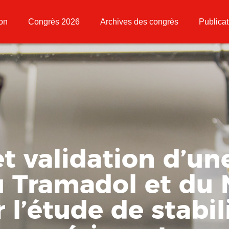
ion
Congrès 2026
Archives des congrès
Publicat
et validation d’u
u Tramadol et du
 l’étude de stabil