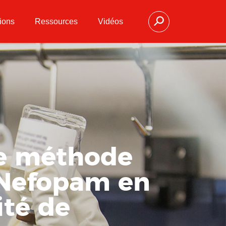
ions
Ressources
Vidéos
ne méthode
 Nefopam en
ité de