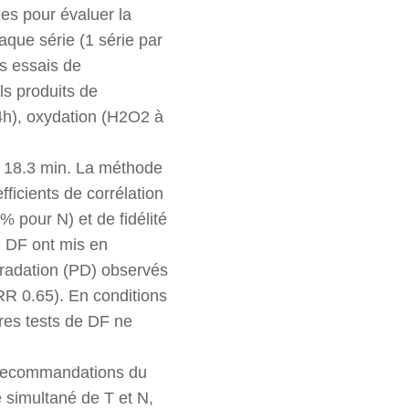
ées pour évaluer la
aque série (1 série par
es essais de
ls produits de
4h), oxydation (H2O2 à
t 18.3 min. La méthode
ficients de corrélation
 pour N) et de fidélité
e DF ont mis en
gradation (PD) observés
RR 0.65). En conditions
res tests de DF ne
x recommandations du
simultané de T et N,