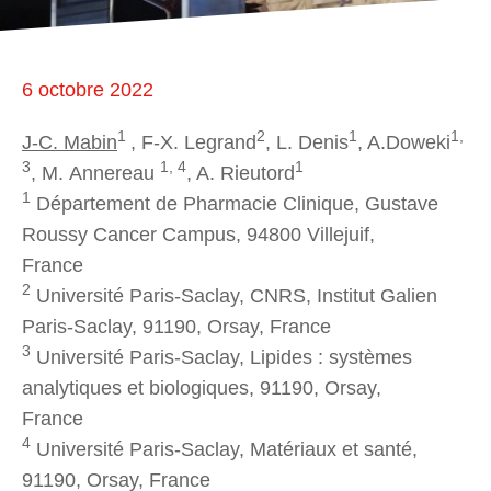
6 octobre 2022
1
2
1
1,
J-C. Mabin
, F-X. Legrand
, L. Denis
, A.Doweki
3
1, 4
1
, M. Annereau
, A. Rieutord
1
Département de Pharmacie Clinique, Gustave
Roussy Cancer Campus, 94800 Villejuif,
France
2
Université Paris-Saclay, CNRS, Institut Galien
Paris-Saclay, 91190, Orsay, France
3
Université Paris-Saclay, Lipides : systèmes
analytiques et biologiques, 91190, Orsay,
France
4
Université Paris-Saclay, Matériaux et santé,
91190, Orsay, France