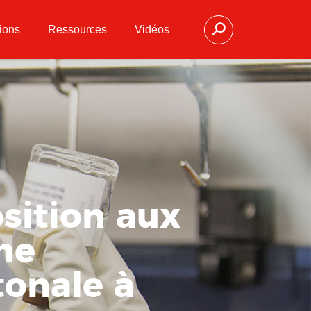
ions
Ressources
Vidéos
sition aux
ne
tonale à