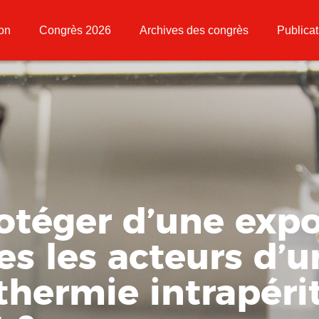
ion
Congrès 2026
Archives des congrès
Publicat
téger d’une expo
es les acteurs d’u
hermie intrapéri