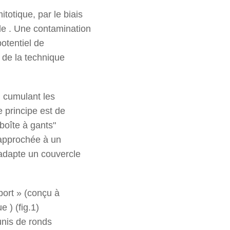
totique, par le biais
de . Une contamination
potentiel de
n de la technique
, cumulant les
 principe est de
boîte à gants"
rapprochée à un
’adapte un couvercle
port » (conçu à
 ) (fig.1)
unis de ronds