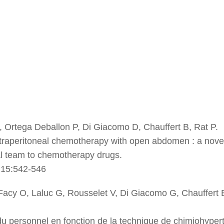
, Ortega Deballon P, Di Giacomo D, Chauffert B, Rat P.
traperitoneal chemotherapy with open abdomen : a nove
al team to chemotherapy drugs.
;15:542-546
Facy O, Laluc G, Rousselet V, Di Giacomo G, Chauffert B,
du personnel en fonction de la technique de chimiohyper