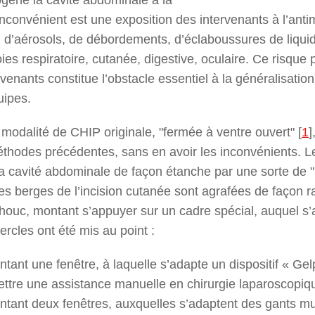
nconvénient est une exposition des intervenants à l’antimi
d’aérosols, de débordements, d’éclaboussures de liqui
ies respiratoire, cutanée, digestive, oculaire. Ce risque 
venants constitue l’obstacle essentiel à la généralisatio
uipes.
odalité de CHIP originale, "fermée à ventre ouvert"
[
1
]
hodes précédentes, sans en avoir les inconvénients. Le
la cavité abdominale de façon étanche par une sorte de "
es berges de l’incision cutanée sont agrafées de façon 
houc, montant s’appuyer sur un cadre spécial, auquel s
rcles ont été mis au point :
tant une fenêtre, à laquelle s’adapte un dispositif « Gel
ettre une assistance manuelle en chirurgie laparoscopique
ntant deux fenêtres, auxquelles s’adaptent des gants m