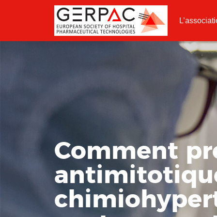
L’associat
Comment pro
antimitotiqu
chimiohypert