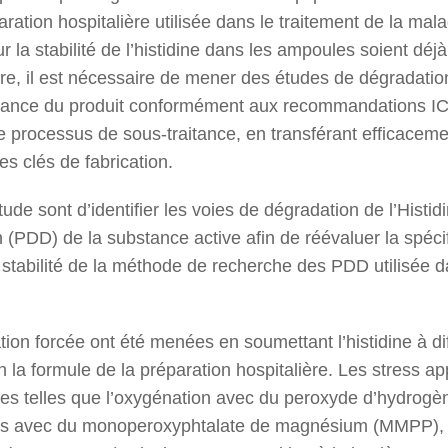
ation hospitalière utilisée dans le traitement de la ma
 la stabilité de l’histidine dans les ampoules soient déj
ure, il est nécessaire de mener des études de dégradatio
ssance du produit conformément aux recommandations 
 le processus de sous-traitance, en transférant efficace
es clés de fabrication.
tude sont d’identifier les voies de dégradation de l’Histi
 (PDD) de la substance active afin de réévaluer la spécifi
 stabilité de la méthode de recherche des PDD utilisée 
on forcée ont été menées en soumettant l’histidine à dif
on la formule de la préparation hospitalière. Les stress 
ves telles que l’oxygénation avec du peroxyde d’hydrogèn
ires avec du monoperoxyphtalate de magnésium (MMPP),