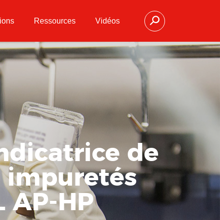
ions
Ressources
Vidéos
ndicatrice de
s impuretés
mL AP-HP