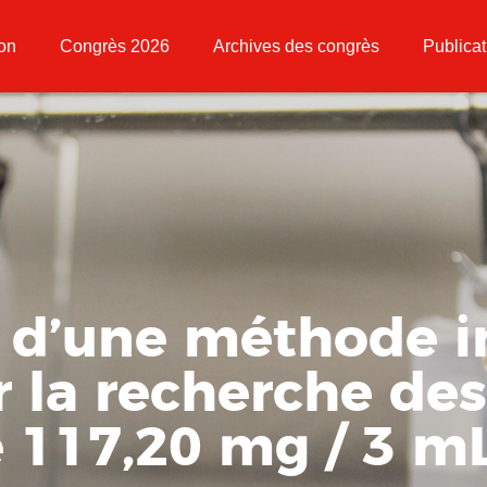
ion
Congrès 2026
Archives des congrès
Publicat
n d’une méthode i
ur la recherche de
ne 117,20 mg / 3 