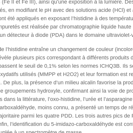
(Fe II et Fe III), ainsi qu’une exposition à la lumière. De
sés, en modifiant le pH avec des solutions acide (HCl) et
nt été appliqués en exposant l’histidine à des températ
mpuretés est réalisée par chromatographie liquide haut
n détecteur à diode (PDA) dans le domaine ultraviolet-v
e l’histidine entraîne un changement de couleur (incolor
èle plusieurs pics correspondant à différents produits 
ssent le seuil de 0,1% selon les normes ICHQ3B. Ils s
ydatifs utilisés (MMPP et H2O2) et leur formation est r
re. De plus, la présence d’un milieu alcalin favorise la p
e groupements hydroxyle, confirmant ainsi la voie de pr
 dans la littérature, l’oxo-histidine, l’urée et l’asparagin
-carboxaldéhyde, moins connu, a présenté un temps de rét
joritaire parmi les quatre PDD. Les trois autres pics de
Enfin, l’identification du 5-imidazo-carboxaldéhyde est c
uplée à un spectromètre de masse.