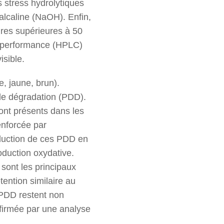
s stress hydrolytiques
 alcaline (NaOH). Enfin,
ures supérieures à 50
e performance (HPLC)
isible.
e, jaune, brun).
de dégradation (PDD).
ont présents dans les
enforcée par
roduction de ces PDD en
oduction oxydative.
e sont les principaux
ention similaire au
 PDD restent non
onfirmée par une analyse