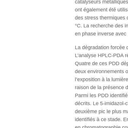
catalyseurs métalliques 
ont également été utili
des stress thermiques o
°C. La recherche des i
en phase inverse avec u
La dégradation forcée d
L’analyse HPLC-PDA rév
Quatre de ces PDD dépa
deux environnements ox
l’exposition à la lumiè
raison de la présence d
Parmi les PDD identifiés
décrits. Le 5-imidazol
deuxième pic le plus ma
identifiés à ce stade. 
en chromatographie co