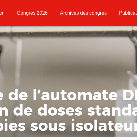
ion
Congrès 2026
Archives des congrès
Publicat
e de l’automate 
on de doses stand
ies sous isolateu