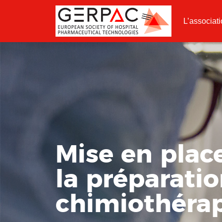
L’associat
Mise en plac
la préparati
chimiothérap