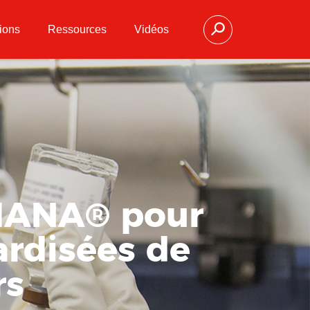
ions
Ressources
Vidéos
DIANA® pour
ardisées de
rs