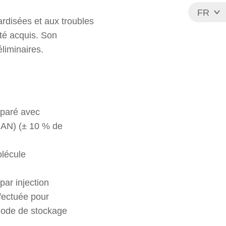
FR
ardisées et aux troubles
EN
té acquis. Son
éliminaires.
éparé avec
MAN) (± 10 % de
olécule
par injection
fectuée pour
riode de stockage