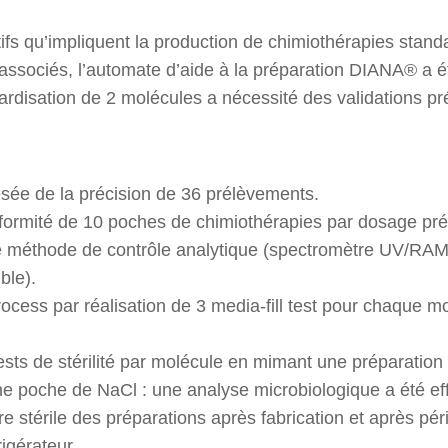
ifs qu’impliquent la production de chimiothérapies stand
associés, l’automate d’aide à la préparation DIANA® a é
dardisation de 2 molécules a nécessité des validations pr
esée de la précision de 36 prélèvements.
formité de 10 poches de chimiothérapies par dosage pr
ne méthode de contrôle analytique (spectromètre UV/RA
ble).
rocess par réalisation de 3 media-fill test pour chaque m
ests de stérilité par molécule en mimant une préparation 
e poche de NaCl : une analyse microbiologique a été ef
re stérile des préparations après fabrication et après pé
rigérateur.