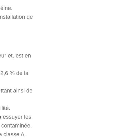
céine.
nstallation de
ur et, est en
2,6 % de la
tant ainsi de
lité.
à essuyer les
t contaminée.
a classe A.