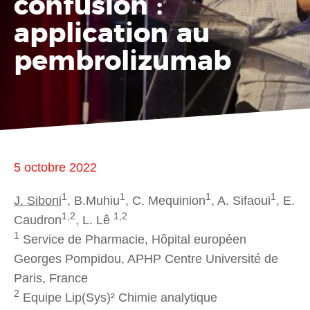
confusion :
application au
pembrolizumab
5 octobre 2022
1
1
1
1
J. Siboni
, B.Muhiu
, C. Mequinion
, A. Sifaoui
, E.
1,2
1,2
Caudron
, L. Lê
1
Service de Pharmacie, Hôpital européen
Georges Pompidou, APHP Centre Université de
Paris, France
2
Equipe Lip(Sys)² Chimie analytique