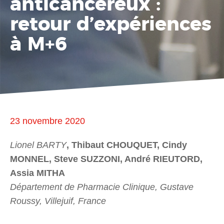
anticancéreux :
retour d’expériences
à M+6
23 novembre 2020
Lionel BARTY
, Thibaut CHOUQUET, Cindy
MONNEL, Steve SUZZONI, André RIEUTORD,
Assia MITHA
Département de Pharmacie Clinique, Gustave
Roussy, Villejuif, France