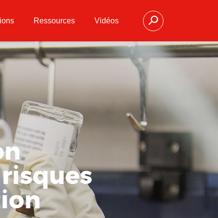
ions
Ressources
Vidéos
on
 risques
tion