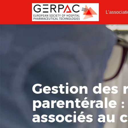
L’associat
Gestion des r
parentérale :
associés au c