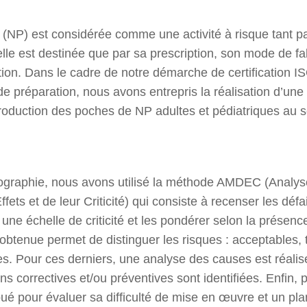
e (NP) est considérée comme une activité à risque tant pa
elle est destinée que par sa prescription, son mode de fa
tion. Dans le cadre de notre démarche de certification 
de préparation, nous avons entrepris la réalisation d’une
roduction des poches de NP adultes et pédiatriques au se
rtographie, nous avons utilisé la méthode AMDEC (Anal
fets et de leur Criticité) qui consiste à recenser les défai
n une échelle de criticité et les pondérer selon la prése
té obtenue permet de distinguer les risques : acceptables,
les. Pour ces derniers, une analyse des causes est réali
ns correctives et/ou préventives sont identifiées. Enfin,
ibué pour évaluer sa difficulté de mise en œuvre et un plan