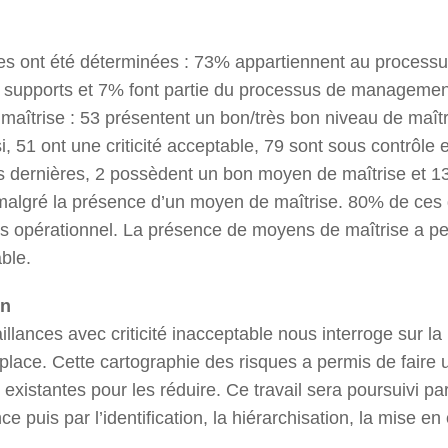
nces ont été déterminées : 73% appartiennent au process
 supports et 7% font partie du processus de management
aîtrise : 53 présentent un bon/très bon niveau de maîtr
si, 51 ont une criticité acceptable, 79 sont sous contrôle e
s dernières, 2 possèdent un bon moyen de maîtrise et 13
é malgré la présence d’un moyen de maîtrise. 80% de ces 
s opérationnel. La présence de moyens de maîtrise a p
able.
on
lances avec criticité inacceptable nous interroge sur la ré
ace. Cette cartographie des risques a permis de faire u
existantes pour les réduire. Ce travail sera poursuivi pa
nce puis par l’identification, la hiérarchisation, la mise en