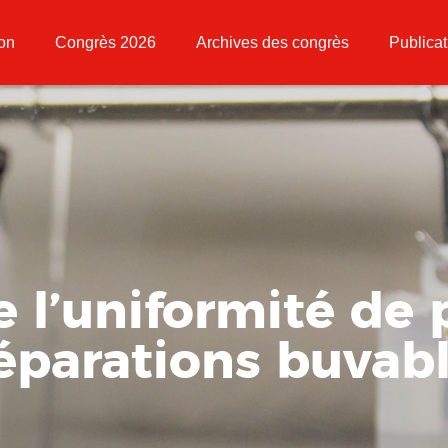
ion
Congrès 2026
Archives des congrès
Publicat
 l’uniformité de 
éparations buvab