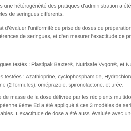
ns une hétérogénéité des pratiques d’administration a é
èles de seringues différents.
st d’évaluer l’uniformité de prise de doses de préparati
éférences de seringues, et d’en mesurer l’exactitude de pr
gues testés : Plastipak Baxter®, Nutrisafe Vygon®, et Nu
es testées : Azathioprine, cyclophosphamide, Hydrochlor
ne (2 formules), oméprazole, spironolactone, et urée.
é de masse de la dose délivrée par les récipients multid
éenne 9ème Ed a été appliqué à ces 3 modèles de seri
vables. L’exactitude de dose a été aussi évaluée avec un