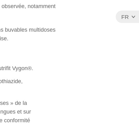
té observée, notamment
FR
EN
ons buvables multidoses
ise.
trifit Vygon®.
othiazide,
oses » de la
ngues et sur
e conformité