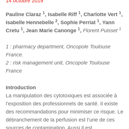
14 octobre 2019
1
1
1
Pauline Claraz
, Isabelle Riff
, Charlotte Vert
,
2
1
Isabelle Hennebelle
, Sophie Perriat
, Yann
1
1
1
Cretu
, Jean Marie Canonge
,
Florent Puisset
1 : pharmacy department, Oncopole Toulouse
France.
2 : risk management unit, Oncopole Toulouse
France
Introduction
La manipulation des cytotoxiques est associée à
l’exposition des professionnels de santé. Il existe
des recommandations pour minimiser ce risque. Le
débranchement de la perfusion est l’une de ces
sources de contamination. Aussi il est