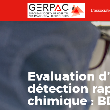
L’associat
Evaluation d
détection ra
chimique : 