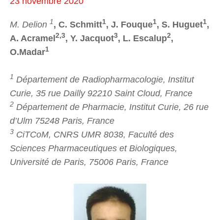
23 novembre 2020
1
1
1
1
M. Delion
, C. Schmitt
, J. Fouque
, S. Huguet
,
2,3
3
2
A. Acramel
, Y. Jacquot
, L. Escalup
,
1
O.Madar
1
Département de Radiopharmacologie, Institut
Curie, 35 rue Dailly 92210 Saint Cloud, France
2
Département de Pharmacie, Institut Curie, 26 rue
d’Ulm 75248 Paris, France
3
CiTCoM, CNRS UMR 8038, Faculté des
Sciences Pharmaceutiques et Biologiques,
Université de Paris, 75006 Paris, France