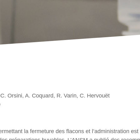
C. Orsini, A. Coquard, R. Varin, C. Hervouët
e
ermettant la fermeture des flacons et l’administration est
ion des préparations buvables. L’ANSM a publié des reco