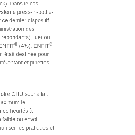
ock). Dans le cas
 système press-in-bottle-
ce dernier dispositif
ministration des
répondants), luer ou
®
®
 ENFIT
(4%), ENFIT
on était destinée pour
ité-enfant et pipettes
Notre CHU souhaitait
maximum le
mes heurtés à
 faible ou envoi
oniser les pratiques et