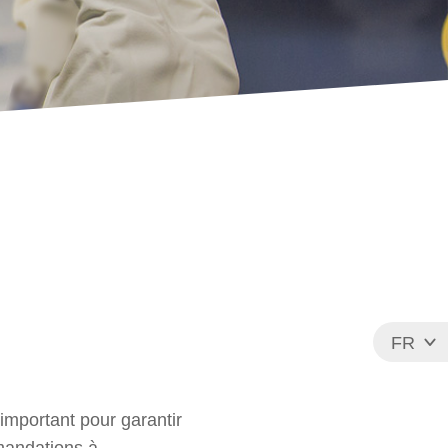
FR
EN
 important pour garantir
mmandations à