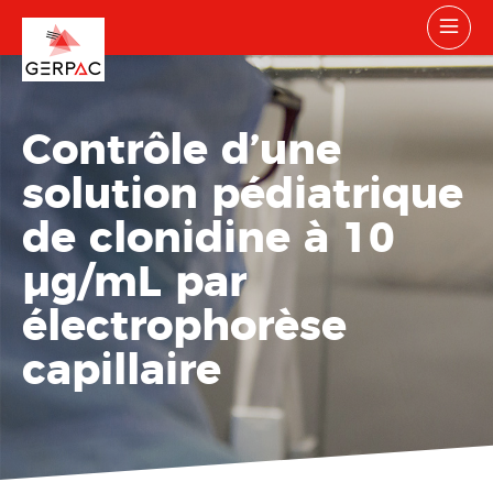
Contrôle d’une
solution pédiatrique
de clonidine à 10
µg/mL par
électrophorèse
capillaire