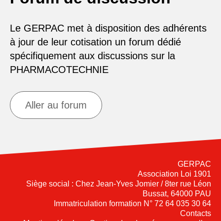
Le GERPAC met à disposition des adhérents
à jour de leur cotisation un forum dédié
spécifiquement aux discussions sur la
PHARMACOTECHNIE
Aller au forum
GERPAC
Association Loi 1901
Siège social : Chez Jean-Yves Jomier / 8ter rue Léon
Bussat, 64000 PAU
Immatriculation formation N° 72 64 035 30 64
Contacts