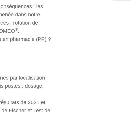
EN
 conséquences : les
 menée dans notre
ées : rotation de
®
n ROMEO
.
es en pharmacie (PP) ?
nes par localisation
is postes : dosage,
résultats de 2021 et
 de Fischer et Test de