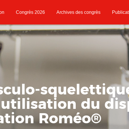
ion
Congrès 2026
Archives des congrès
Publicat
culo-squelettique
utilisation du dis
lation Roméo
®