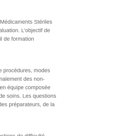
s Médicaments Stériles
luation. L’objectif de
il de formation
 de procédures, modes
signalement des non-
es en équipe composée
de soins. Les questions
des préparateurs, de la
tions de difficulté