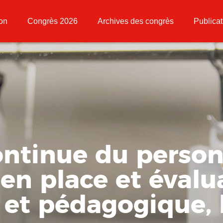
ion
Congrès 2026
Archives des congrès
Publicat
ntinue du person
e en place et éval
 et pédagogique, l