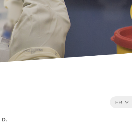
FR
EN
 D.