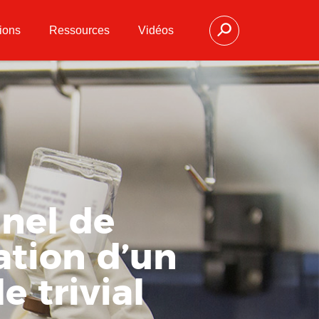
ions
Ressources
Vidéos
nel de
uation d’un
e trivial