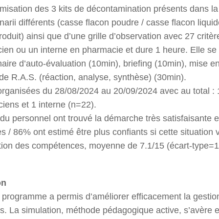
rmisation des 3 kits de décontamination présents dans l
rii différents (casse flacon poudre / casse flacon liquide
produit) ainsi que d’une grille d’observation avec 27 crit
en ou un interne en pharmacie et dure 1 heure. Elle se d
naire d’auto-évaluation (10min), briefing (10min), mise en
de R.A.S. (réaction, analyse, synthèse) (30min).
 organisées du 28/08/2024 au 20/09/2024 avec au total : 
iens et 1 interne (n=22).
 du personnel ont trouvé la démarche très satisfaisante e
 / 86% ont estimé être plus confiants si cette situation 
ration des compétences, moyenne de 7.1/15 (écart-type=1
on
 programme a permis d’améliorer efficacement la gesti
s. La simulation, méthode pédagogique active, s’avère e