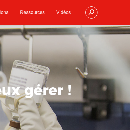
ions
Ressources
Vidéos
ux gérer !