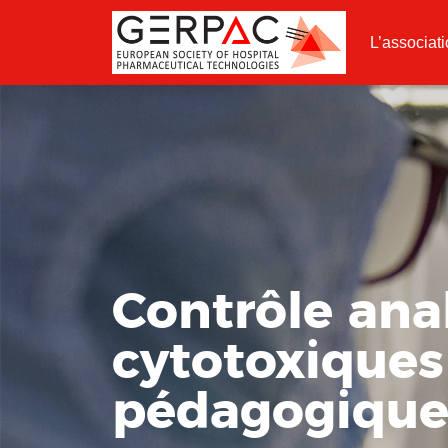
L’associat
Contrôle ana
cytotoxiques 
pédagogiqu