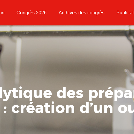
ion
Congrès 2026
Archives des congrès
Publicat
lytique des prépa
: création d’un ou
e