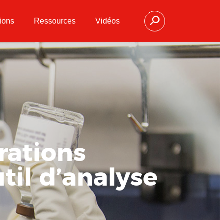
ions
Ressources
Vidéos
rations
til d’analyse