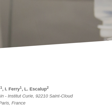
1
1
2
y
, I. Ferry
, L. Escalup
 - Institut Curie, 92210 Saint-Cloud
 Paris, France