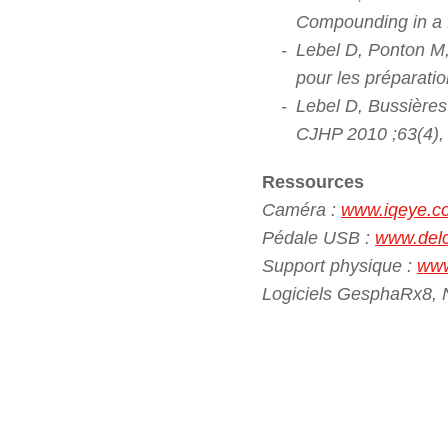
Compounding in a 
Lebel D, Ponton M,
pour les préparati
Lebel D, Bussière
CJHP 2010 ;63(4),
Ressources
Caméra :
www.iqeye.c
Pédale USB :
www.del
Support physique :
www
Logiciels GesphaRx8,