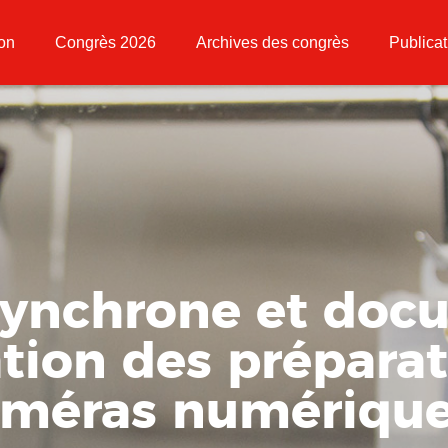
ion
Congrès 2026
Archives des congrès
Publicat
synchrone et doc
tion des préparat
caméras numérique