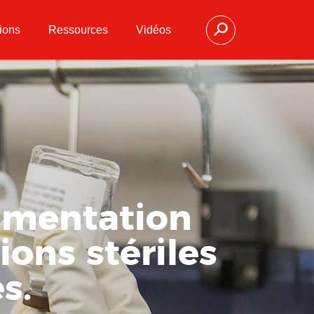
ions
Ressources
Vidéos
umentation
ions stériles
s.