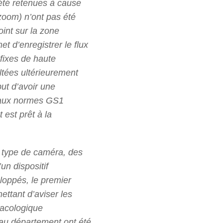
s été retenues à cause
t zoom) n’ont pas été
oint sur la zone
t d’enregistrer le flux
 fixes de haute
ltées ultérieurement
but d’avoir une
e aux normes GS1
 est prêt à la
 type de caméra, des
un dispositif
loppés, le premier
ettant d’aviser les
macologique
 au département ont été