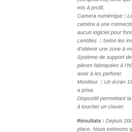
mis à profit.
Camera numérique
:
Le
caméra à une connectiv
aucun logiciel pour fonc
Lentilles
:
Selon les in
d’obtenir une zone à mi
Système de support de l
pièces fabriquées à l’hô
avoir à les perforer.
Moniteur
:
Un écran 19 
a prise.
Dispositif permettant l
à toucher un clavier.
Résultats :
Depuis 2007
place. Nous estimons q