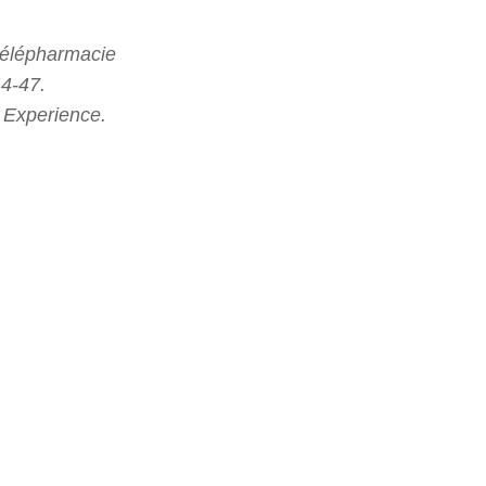
 télépharmacie
44-47.
 Experience.