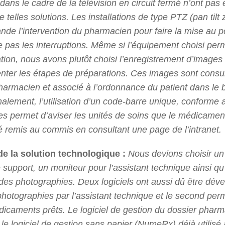
s dans le cadre de la télévision en circuit fermé n’ont pa
de telles solutions. Les installations de type PTZ (pan til
nde l’intervention du pharmacien pour faire la mise au p
 pas les interruptions. Même si l’équipement choisi perme
ation, nous avons plutôt choisi l’enregistrement d’images
nter les étapes de préparations. Ces images sont consu
pharmacien et associé à l’ordonnance du patient dans le 
inalement, l’utilisation d’un code-barre unique, conform
es permet d’aviser les unités de soins que le médicament
é remis au commis en consultant une page de l’intranet.
de la solution technologique :
Nous devions choisir un
 support, un moniteur pour l’assistant technique ainsi qu’
des photographies. Deux logiciels ont aussi dû être déve
photographies par l’assistant technique et le second perm
dicaments prêts. Le logiciel de gestion du dossier phar
le logiciel de gestion sans papier (NumeRx) déjà utilisé