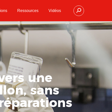
ions
Ressources
Vidéos
vers une
lon, sans
préparations