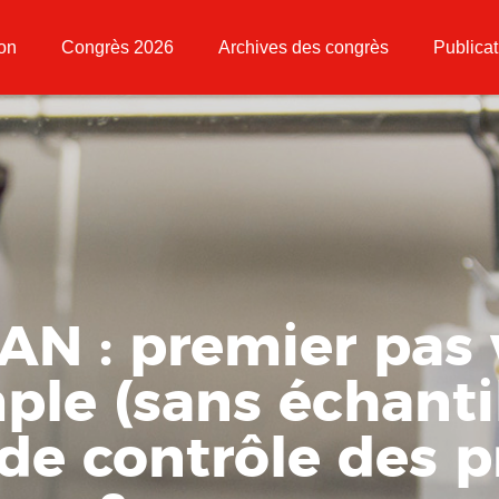
ion
Congrès 2026
Archives des congrès
Publicat
N : premier pas 
le (sans échantil
 de contrôle des 