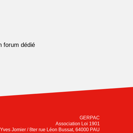
n forum dédié
GERPAC
Association Loi 1901
-Yves Jomier / 8ter rue Léon Bussat, 64000 PAU