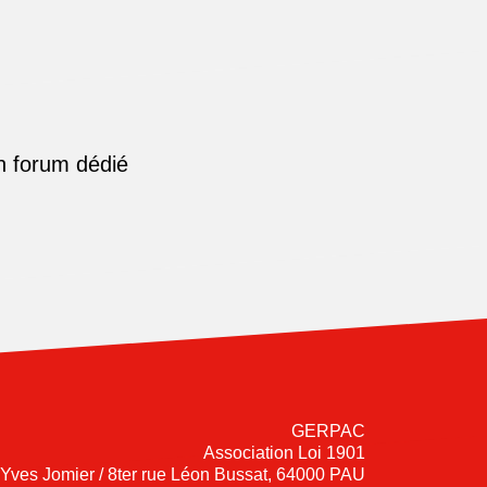
n forum dédié
GERPAC
Association Loi 1901
-Yves Jomier / 8ter rue Léon Bussat, 64000 PAU