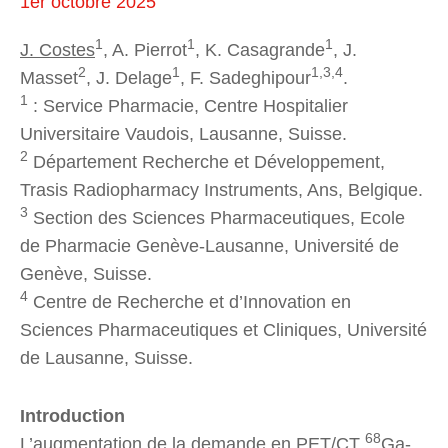
1er octobre 2025
1
1
1
J. Costes
, A. Pierrot
, K. Casagrande
, J.
2
1
1,3,4
Masset
, J. Delage
, F. Sadeghipour
.
1
: Service Pharmacie, Centre Hospitalier
Universitaire Vaudois, Lausanne, Suisse.
2
Département Recherche et Développement,
Trasis Radiopharmacy Instruments, Ans, Belgique.
3
Section des Sciences Pharmaceutiques, Ecole
de Pharmacie Genève-Lausanne, Université de
Genève, Suisse.
4
Centre de Recherche et d’Innovation en
Sciences Pharmaceutiques et Cliniques, Université
de Lausanne, Suisse.
Introduction
68
L’augmentation de la demande en PET/CT
Ga-