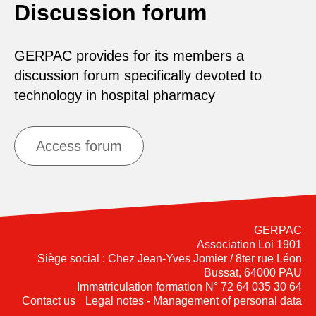
Discussion forum
GERPAC provides for its members a
discussion forum specifically devoted to
technology in hospital pharmacy
Access forum
GERPAC
Association Loi 1901
Siège social : Chez Jean-Yves Jomier / 8ter rue Léon
Bussat, 64000 PAU
Immatriculation formation N° 72 64 035 30 64
Contact us
Legal notes - Management of personal data