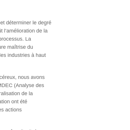
EN
 et déterminer le degré
ût l’amélioration de la
 processus. La
re maîtrise du
es industries à haut
ncéreux, nous avons
 AMDEC (Analyse des
ralisation de la
ation ont été
es actions