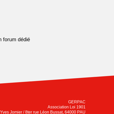
n forum dédié
GERPAC
Association Loi 1901
-Yves Jomier / 8ter rue Léon Bussat, 64000 PAU