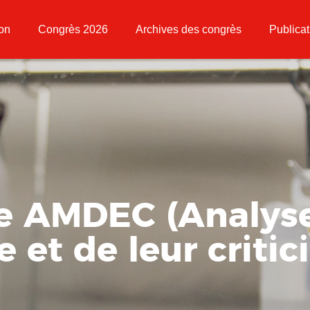
ion
Congrès 2026
Archives des congrès
Publicat
e AMDEC (Analys
 et de leur critici