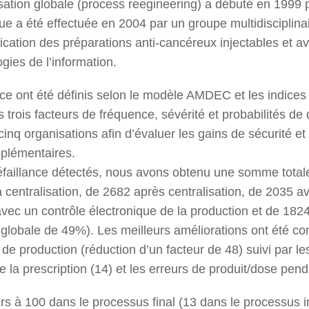
sation globale (process reegineering) a débuté en 1999 p
ue a été effectuée en 2004 par un groupe multidisciplinair
rication des préparations anti-cancéreux injectables et ava
ogies de l’information.
e ont été définis selon le modèle AMDEC et les indices de
 trois facteurs de fréquence, sévérité et probabilités de
inq organisations afin d’évaluer les gains de sécurité et 
pplémentaires.
faillance détectés, nous avons obtenu une somme totale, 
a centralisation, de 2682 après centralisation, de 2035 a
avec un contrôle électronique de la production et de 18
on globale de 49%). Les meilleurs améliorations ont été co
de production (réduction d’un facteur de 48) suivi par les
 la prescription (14) et les erreurs de produit/dose pend
rs à 100 dans le processus final (13 dans le processus ini