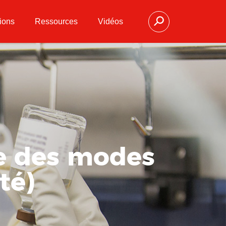
ions
Ressources
Vidéos
e des modes
té)