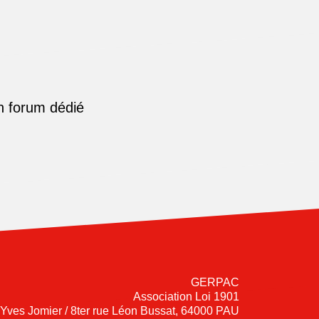
n forum dédié
GERPAC
Association Loi 1901
-Yves Jomier / 8ter rue Léon Bussat, 64000 PAU