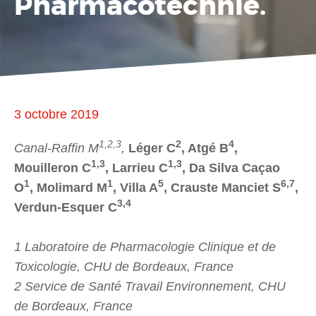
Pharmacotechnie.
3 octobre 2019
1,2,3
2
4
Canal-Raffin M
,
Léger C
, Atgé B
,
1,3
1,3
Mouilleron C
, Larrieu C
, Da Silva Caçao
1
1
5
6,7
O
, Molimard M
, Villa A
, Crauste Manciet S
,
3,4
Verdun-Esquer C
1 Laboratoire de Pharmacologie Clinique et de
Toxicologie, CHU de Bordeaux, France
2 Service de Santé Travail Environnement, CHU
de Bordeaux, France