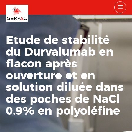
Etude de stabilité
du Durvalumab en
flacon après
ouverture et en
solution diluée dans
des poches de NaCl
0.9% en polyoléfine