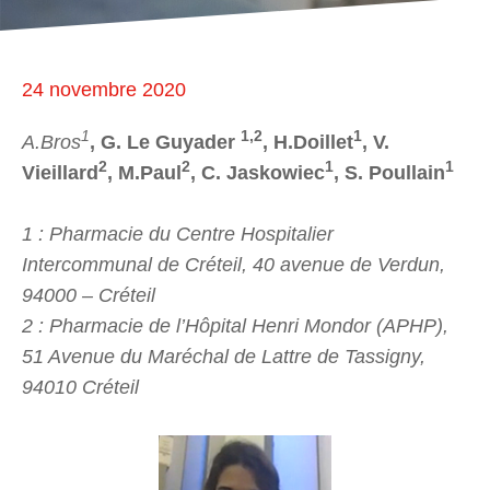
24 novembre 2020
1
1,2
1
A.Bros
, G. Le Guyader
, H.Doillet
, V.
2
2
1
1
Vieillard
, M.Paul
, C. Jaskowiec
, S. Poullain
1 : Pharmacie du Centre Hospitalier
Intercommunal de Créteil, 40 avenue de Verdun,
94000 – Créteil
2 : Pharmacie de l’Hôpital Henri Mondor (APHP),
51 Avenue du Maréchal de Lattre de Tassigny,
94010 Créteil