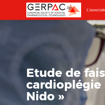
L’associat
Etude de fais
cardioplégie 
Nido »