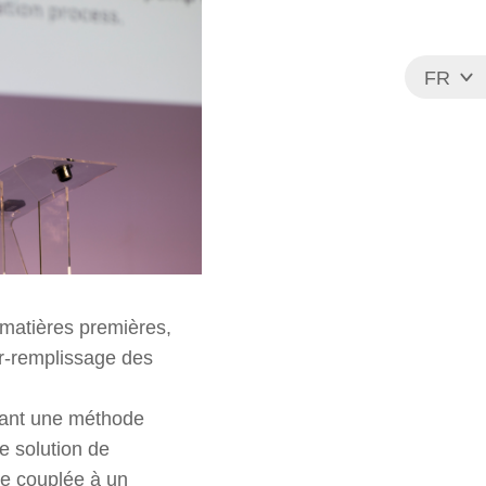
FR
EN
s matières premières,
r-remplissage des
ppant une méthode
e solution de
ée couplée à un