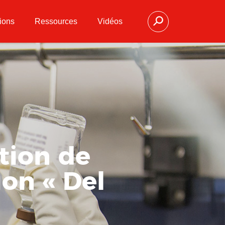
ions
Ressources
Vidéos
ution de
ion « Del