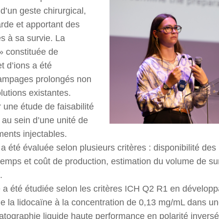
 d’un geste chirurgical,
rde et apportant des
s à sa survie. La
» constituée de
t d’ions a été
lampages prolongés non
lutions existantes.
r une étude de faisabilité
 au sein d’une unité de
ents injectables.
 a été évaluée selon plusieurs critères : disponibilité de
emps et coût de production, estimation du volume de su
.
ue a été étudiée selon les critères ICH Q2 R1 en dévelo
é de la lidocaïne à la concentration de 0,13 mg/mL dans un
tographie liquide haute performance en polarité invers