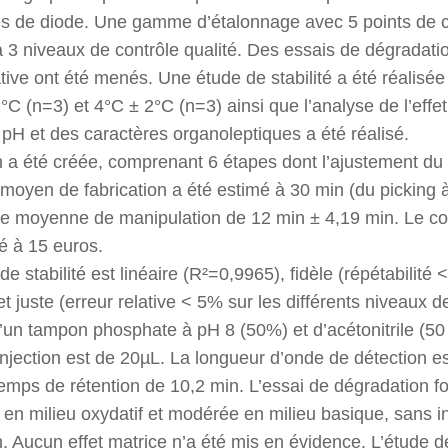
es de diode. Une gamme d’étalonnage avec 5 points de ca
à 3 niveaux de contrôle qualité. Des essais de dégradati
ative ont été menés. Une étude de stabilité a été réalisée
°C (n=3) et 4°C ± 2°C (n=3) ainsi que l’analyse de l’effet
 pH et des caractères organoleptiques a été réalisé.
n a été créée, comprenant 6 étapes dont l’ajustement du 
yen de fabrication a été estimé à 30 min (du picking à 
ée moyenne de manipulation de 12 min ± 4,19 min. Le coû
é à 15 euros.
e stabilité est linéaire (R²=0,9965), fidèle (répétabilité 
t juste (erreur relative < 5% sur les différents niveaux 
un tampon phosphate à pH 8 (50%) et d’acétonitrile (50
njection est de 20µL. La longueur d’onde de détection e
temps de rétention de 10,2 min. L’essai de dégradation 
en milieu oxydatif et modérée en milieu basique, sans i
. Aucun effet matrice n’a été mis en évidence. L’étude d