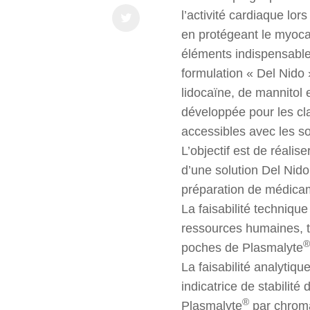
l’activité cardiaque lors
en protégeant le myoca
éléments indispensable
formulation « Del Nido 
lidocaïne, de mannitol e
développée pour les c
accessibles avec les so
L’objectif est de réalise
d’une solution Del Nido
préparation de médicam
La faisabilité technique
ressources humaines, t
®
poches de Plasmalyte
La faisabilité analytiq
indicatrice de stabilit
®
Plasmalyte
par chroma