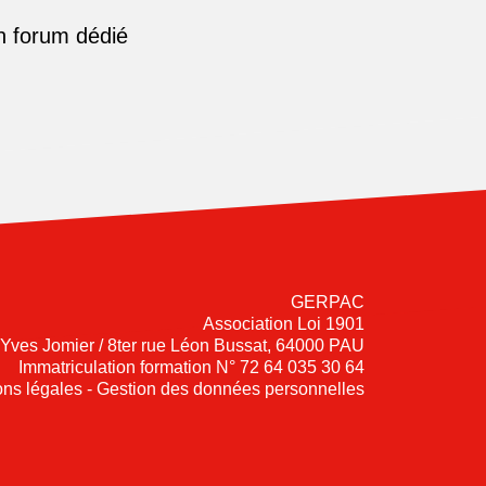
n forum dédié
GERPAC
Association Loi 1901
-Yves Jomier / 8ter rue Léon Bussat, 64000 PAU
Immatriculation formation N° 72 64 035 30 64
ns légales - Gestion des données personnelles