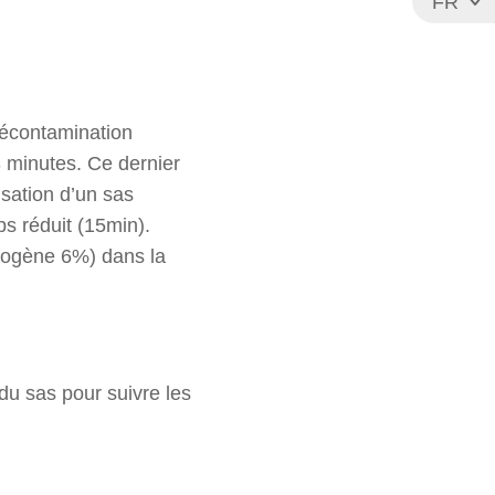
FR
EN
décontamination
3 minutes. Ce dernier
sation d’un sas
s réduit (15min).
drogène 6%) dans la
 du sas pour suivre les