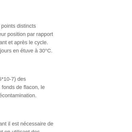
points distincts
ur position par rapport
nt et après le cycle.
 jours en étuve à 30°C.
6*10-7) des
fonds de flacon, le
décontamination.
ant il est nécessaire de
t en utilisant des