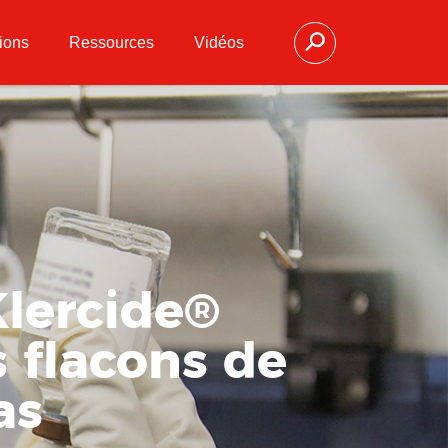
ions
Ressources
Vidéos
Klercide®
flacons de
as