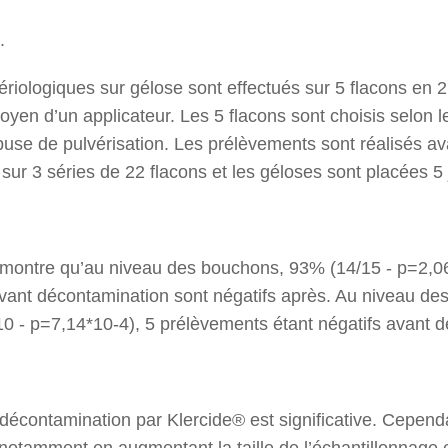
.
iologiques sur gélose sont effectués sur 5 flacons en 2 
yen d’un applicateur. Les 5 flacons sont choisis selon le
use de pulvérisation. Les prélèvements sont réalisés ava
 sur 3 séries de 22 flacons et les géloses sont placées 5
 montre qu’au niveau des bouchons, 93% (14/15 - p=2,0
vant décontamination sont négatifs après. Au niveau des 
10 - p=7,14*10-4), 5 prélèvements étant négatifs avant 
e décontamination par Klercide® est significative. Cepend
 notamment en augmentant la taille de l’échantillonnage e