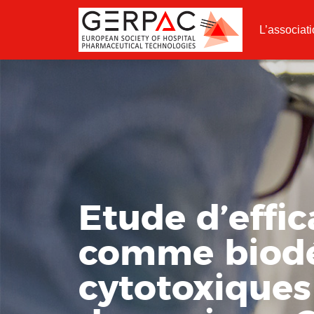
L’associat
Etude d’effic
comme biodé
cytotoxiques 