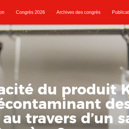
ion
Congrès 2026
Archives des congrès
Publicat
acité du produit 
contaminant des 
au travers d’un s