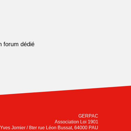
n forum dédié
GERPAC
Association Loi 1901
-Yves Jomier / 8ter rue Léon Bussat, 64000 PAU