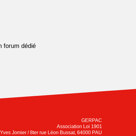
n forum dédié
GERPAC
Association Loi 1901
-Yves Jomier / 8ter rue Léon Bussat, 64000 PAU