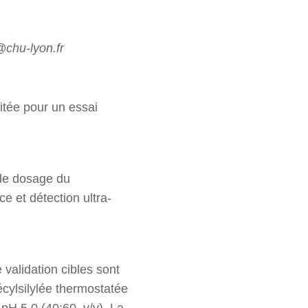
chu-lyon.fr
itée pour un essai
 de dosage du
e et détection ultra-
validation cibles sont
cylsilylée thermostatée
H 5,0 (40:60, v/v). La