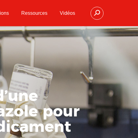
ions
Ressources
Vidéos
d’une
azole pour
édicament