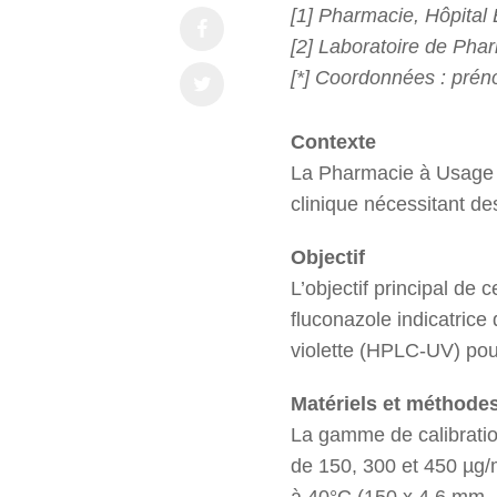
[1] Pharmacie, Hôpital
[2] Laboratoire de Phar
[*] Coordonnées : pré
Contexte
La Pharmacie à Usage In
clinique nécessitant de
Objectif
L’objectif principal de
fluconazole indicatrice
violette (HPLC-UV) pour 
Matériels et méthode
La gamme de calibration
de 150, 300 et 450 µg/
à 40°C (150 x 4,6 mm, 