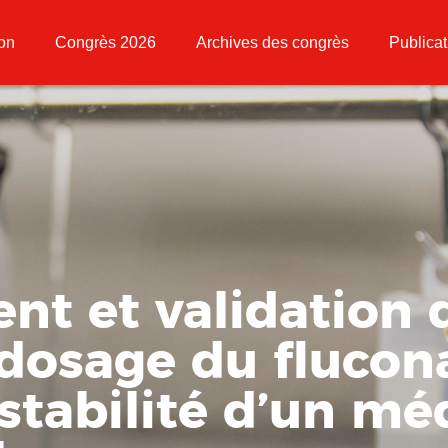
ion
Congrès 2026
Archives des congrès
Publicat
t et validation 
dosage du flucon
a stabilité d’un m