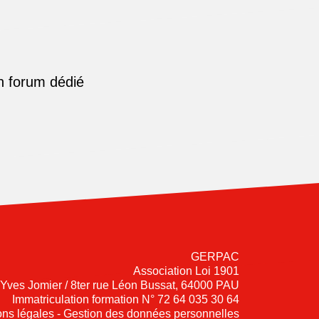
n forum dédié
GERPAC
Association Loi 1901
-Yves Jomier / 8ter rue Léon Bussat, 64000 PAU
Immatriculation formation N° 72 64 035 30 64
ns légales - Gestion des données personnelles