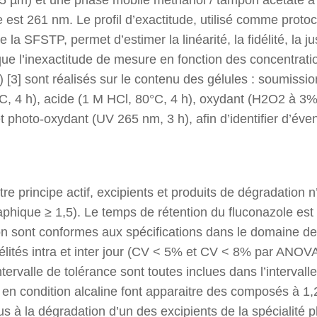
e est 261 nm. Le profil d’exactitude, utilisé comme protoc
a SFSTP, permet d’estimer la linéarité, la fidélité, la jus
 que l’inexactitude de mesure en fonction des concentrati
 [3] sont réalisés sur le contenu des gélules : soumissio
, 4 h), acide (1 M HCl, 80°C, 4 h), oxydant (H2O2 à 3%,
t photo-oxydant (UV 265 nm, 3 h), afin d’identifier d’éve
re principe actif, excipients et produits de dégradation 
phique ≥ 1,5). Le temps de rétention du fluconazole est
on sont conformes aux spécifications dans le domaine de
fidélités intra et inter jour (CV < 5% et CV < 8% par ANOV
ntervalle de tolérance sont toutes inclues dans l’intervalle
en condition alcaline font apparaitre des composés à 1,
us à la dégradation d’un des excipients de la spécialit