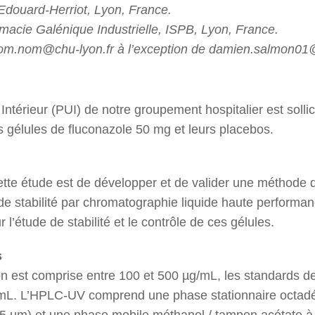
 Edouard-Herriot, Lyon, France.
macie Galénique Industrielle, ISPB, Lyon, France.
nom.nom@chu-lyon.fr à l’exception de damien.salmon01@
térieur (PUI) de notre groupement hospitalier est sollic
s gélules de fluconazole 50 mg et leurs placebos.
 cette étude est de développer et de valider une méthode
 de stabilité par chromatographie liquide haute performanc
l’étude de stabilité et le contrôle de ces gélules.
s
 est comprise entre 100 et 500 µg/mL, les standards de 
mL. L’HPLC-UV comprend une phase stationnaire octadé
5 µm) et une phase mobile méthanol / tampon acétate à p