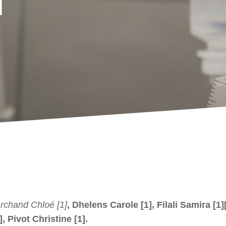
l
rchand Chloé [1]
, Dhelens Carole [1], Filali Samira [1
], Pivot Christine [1].