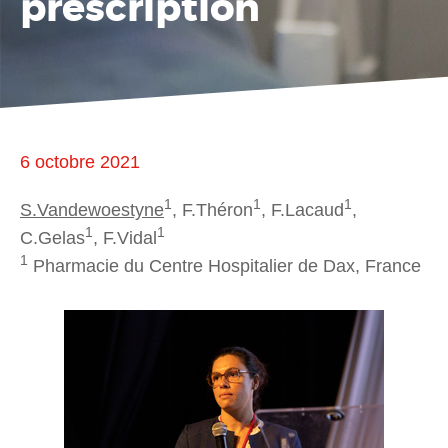
prescription
6 octobre 2021
1
1
1
S.Vandewoestyne
, F.Théron
, F.Lacaud
,
1
1
C.Gelas
, F.Vidal
1
Pharmacie du Centre Hospitalier de Dax, France