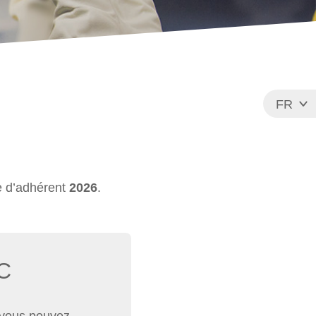
FR
EN
e d’adhérent
2026
.
C
e vous pouvez