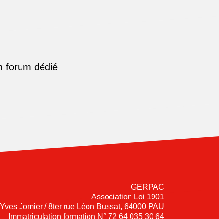
n forum dédié
GERPAC
Association Loi 1901
-Yves Jomier / 8ter rue Léon Bussat, 64000 PAU
Immatriculation formation N° 72 64 035 30 64