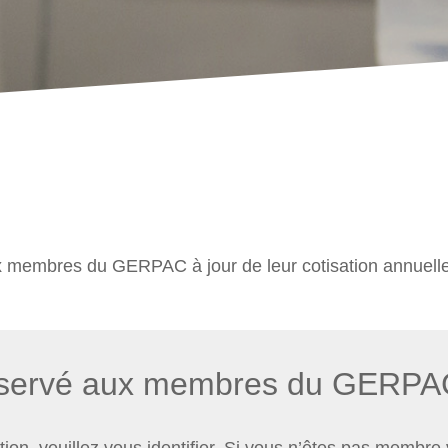
x membres du GERPAC à jour de leur cotisation annuell
éservé aux membres du GERPA
ation, veuillez vous identifier. Si vous n’êtes pas membr