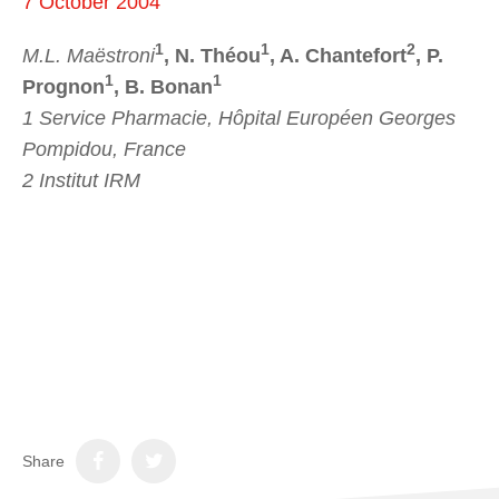
7 October 2004
1
1
2
M.L. Maëstroni
, N. Théou
, A. Chantefort
, P.
1
1
Prognon
, B. Bonan
1 Service Pharmacie, Hôpital Européen Georges
Pompidou, France
2 Institut IRM
Share